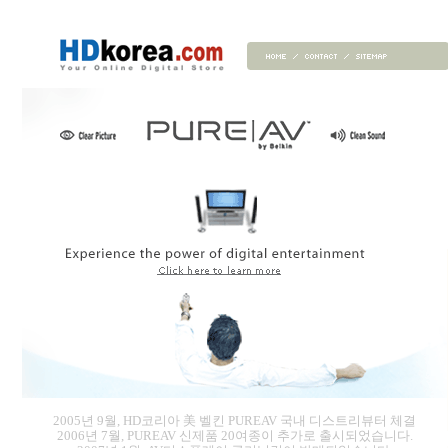
2005년 9월, HD코리아 美 벨킨 PUREAV 국내 디스트리뷰터 체결
2006년 7월, PUREAV 신제품 20여종이 추가로 출시되었습니다.